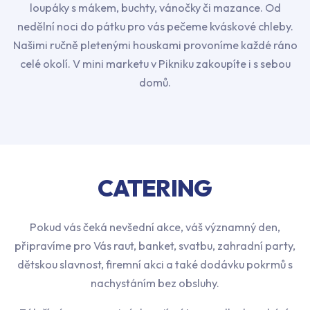
loupáky s mákem, buchty, vánočky či mazance. Od
nedělní noci do pátku pro vás pečeme kváskové chleby.
Našimi ručně pletenými houskami provoníme každé ráno
celé okolí. V mini marketu v Pikniku zakoupíte i s sebou
domů.
CATERING
Pokud vás čeká nevšední akce, váš významný den,
připravíme pro Vás raut, banket, svatbu, zahradní party,
dětskou slavnost, firemní akci a také dodávku pokrmů s
nachystáním bez obsluhy.