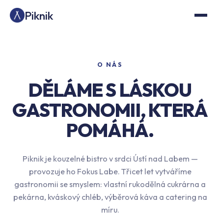
Piknik
O NÁS
DĚLÁME S LÁSKOU
GASTRONOMII,
KTERÁ
POMÁHÁ.
Piknik je kouzelné bistro v srdci Ústí nad Labem —
provozuje ho Fokus Labe. Třicet let vytváříme
gastronomii se smyslem: vlastní rukodělná cukrárna a
pekárna, kváskový chléb, výběrová káva a catering na
míru.