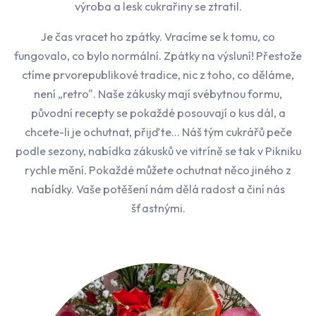
výroba a lesk cukrařiny se ztratil.
Je čas vracet ho zpátky. Vracíme se k tomu, co
fungovalo, co bylo normální. Zpátky na výsluní! Přestože
ctíme prvorepublikové tradice, nic z toho, co děláme,
není „retro". Naše zákusky mají svébytnou formu,
původní recepty se pokaždé posouvají o kus dál, a
chcete-li je ochutnat, přijďte… Náš tým cukrářů peče
podle sezony, nabídka zákusků ve vitríně se tak v Pikniku
rychle mění. Pokaždé můžete ochutnat něco jiného z
nabídky. Vaše potěšení nám dělá radost a činí nás
šťastnými.