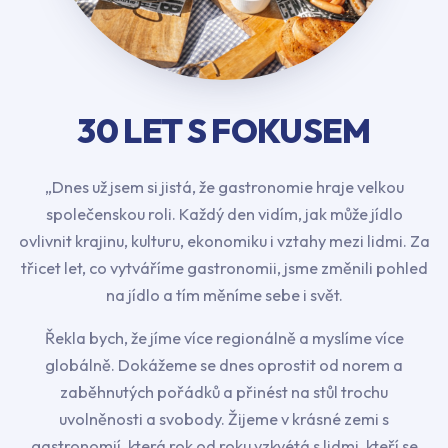
30 LET S FOKUSEM
„Dnes už jsem si jistá, že gastronomie hraje velkou
společenskou roli. Každý den vidím, jak může jídlo
ovlivnit krajinu, kulturu, ekonomiku i vztahy mezi lidmi. Za
třicet let, co vytváříme gastronomii, jsme změnili pohled
na jídlo a tím měníme sebe i svět.
Řekla bych, že jíme více regionálně a myslíme více
globálně. Dokážeme se dnes oprostit od norem a
zaběhnutých pořádků a přinést na stůl trochu
uvolněnosti a svobody. Žijeme v krásné zemi s
gastronomií, která rok od roku vzkvétá s lidmi, kteří se