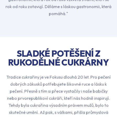
rok od roku zotavují. Děláme s láskou gastronomii, která
pomáhá."
SLADKÉ POTĚŠENÍ Z
RUKODĚLNÉ CUKRÁRNY
Tradice cukrařiny je ve Fokusu dlouhá 20 let. Pro pečení
dobrých zákusků potřebujete šikovné ruce a lásku k
pečení. Přesně s tím si přece vystačily i naše babičky
nebo prvorepublikoví cukráři, kteří nás hodně inspirují.
Tehdy byla cukrařina výsadním právem mužů, bylo to
skutečné umění. Až pak, s válkami, přišla průmyslová