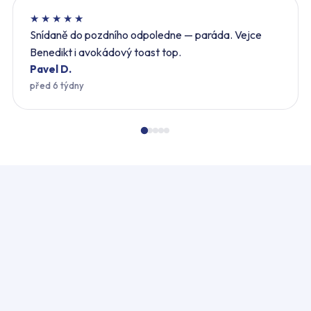
★★★★★
Snídaně do pozdního odpoledne — paráda. Vejce
Benedikt i avokádový toast top.
Pavel D.
před 6 týdny