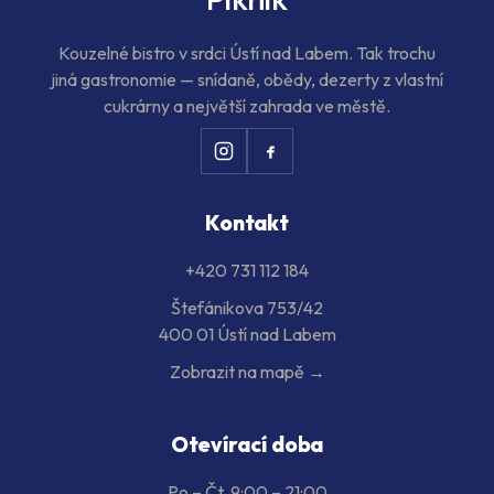
Kouzelné bistro v srdci Ústí nad Labem. Tak trochu
jiná gastronomie — snídaně, obědy, dezerty z vlastní
cukrárny a největší zahrada ve městě.
Kontakt
+420 731 112 184
Štefánikova 753/42
400 01 Ústí nad Labem
Zobrazit na mapě →
Otevírací doba
Po – Čt
9:00 – 21:00